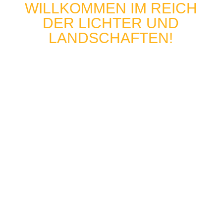
WILLKOMMEN IM REICH
DER LICHTER UND
LANDSCHAFTEN!
Tauche ein in faszinierende
Landschaften und
Lichtstimmungen
! Schön, dass du den Weg auf
meine Seite gefunden hast. Hier bekommst du
Eindrücke von Ruhe und Gelassenheit, aber auch
von
Abenteuerlust und Fernweh
! Meine Bilder
zeigen dir die romantische Welt der blauen
Stunde, beeindruckende Sonnenuntergänge und
das Zwielicht nach dem Tag. Ich habe eine
sorgfältige Auswahl an Fotos für dich
zusammengestellt, bearbeitet und sortiert. Jedes
Bild fängt die vergängliche Essenz eines Moments
für die Ewigkeit ein.