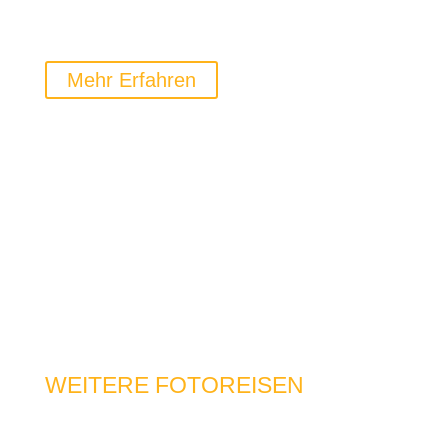
dich begeistern werden.
Mehr Erfahren
WEITERE FOTOREISEN
Reisen Sie an viele Weitere Destinationen in ganz
Europa: