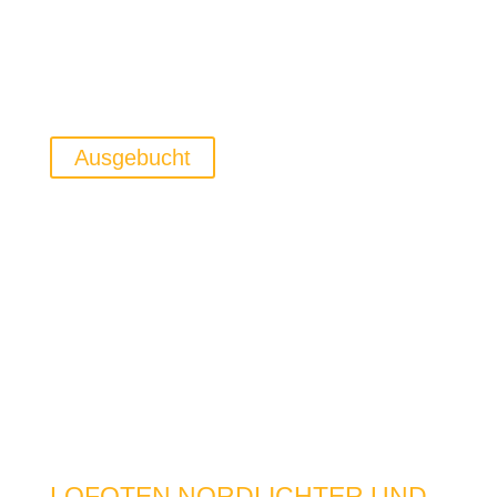
Workshop zu einem besonderen Erlebnis. Ob
Anfänger oder Fortgeschrittener – jeder findet hier
Inspiration und neue Perspektiven.
Ausgebucht
LOFOTEN NORDLICHTER UND