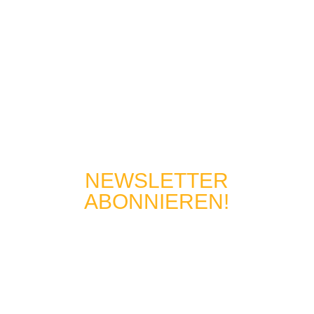
leiten Sie auf die jeweilige Website der Agenturen
weiter, wo Sie alle weiteren Informationen zu den
Reisen und die jeweiligen AGB finden.
NEWSLETTER
ABONNIEREN!
Immer auf dem Neusten Stand: Neuangekündigkte
Reisen, Workshops, Seminare, Tutorials und
Podcastfolgen! Ein mal im Monat alle Neuigkeiten
per Mail erhalten.