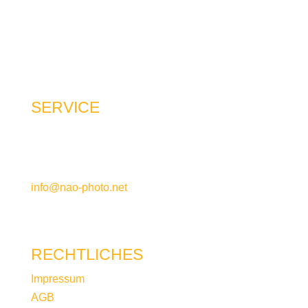
SERVICE
Alexander Otto
Emslandstraße 20, 45770 Marl
+49 2365 / 34480
info@nao-photo.net
Mo – Fr / 10:00-17:30 Uhr
RECHTLICHES
Impressum
AGB