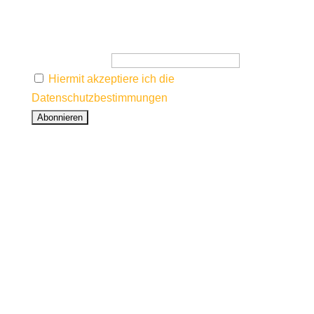
Neuigkeiten zu Reisen, Workshops, Seminaren,
Tutorials und Podcastfolgen!
E-Mail-Adresse
Hiermit akzeptiere ich die
Datenschutzbestimmungen
© 2021 Alexander Otto. All rights reserved.