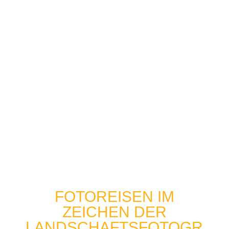
Außerdem findest du auf meiner Seite alle Folgen
des
Landschaftsfotografie Podcasts
, meine
Angebote für Fotoreisen und Workshops,
interessante Blogbeiträge rund um
Landschaftsfotografie und vieles mehr. Fühl dich
herzlich eingeladen, meine Seite zu erkunden und
in die
Welt der Landschaftsfotografie
einzutauchen!
FOTOREISEN IM
ZEICHEN DER
LANDSCHAFTSFOTOGR