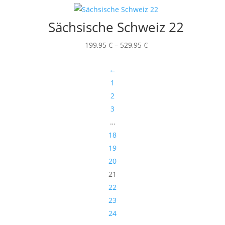
199,95 €
bis
Sächsische Schweiz 22
529,95 €
Preisspanne:
199,95
€
–
529,95
€
199,95 €
←
bis
1
529,95 €
2
3
…
18
19
20
21
22
23
24