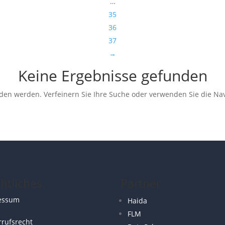
…
35
36
37
→
Keine Ergebnisse gefunden
nden werden. Verfeinern Sie Ihre Suche oder verwenden Sie die Nav
htliches
Partner
essum
Haida
FLM
rufsrecht