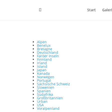
Start
Galer
Alpen
Benelux
Bretagne
Deutschland
Färöer Inseln
Finnland
Irland
Island
Japan
Kanada
Norwegen
Portugal
Sächsische Schweiz
Slowenien
Spanien
Südafrika
Großbritannien
Urban
USA
Voralpenland