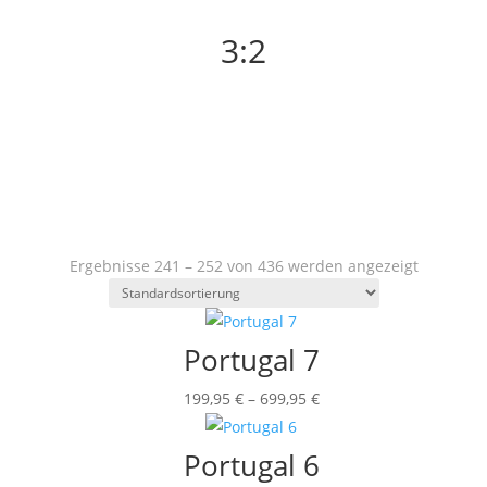
3:2
Ergebnisse 241 – 252 von 436 werden angezeigt
Portugal 7
Preisspanne:
199,95
€
–
699,95
€
199,95 €
bis
Portugal 6
699,95 €