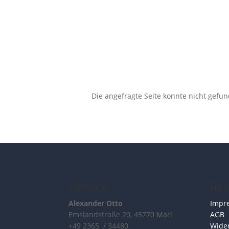
Die angefragte Seite konnte nicht gefu
Service
Rec
Alexander Otto
Impr
Emslandstraße 20, 45770 Marl
AGB
+49 2365 / 34480
Wider