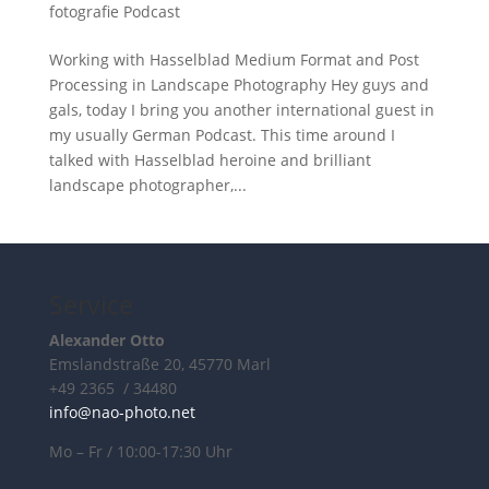
fotografie Podcast
Working with Hasselblad Medium Format and Post
Processing in Landscape Photography Hey guys and
gals, today I bring you another international guest in
my usually German Podcast. This time around I
talked with Hasselblad heroine and brilliant
landscape photographer,...
Service
Alexander Otto
Emslandstraße 20, 45770 Marl
+49 2365 / 34480
info@nao-photo.net
Mo – Fr / 10:00-17:30 Uhr