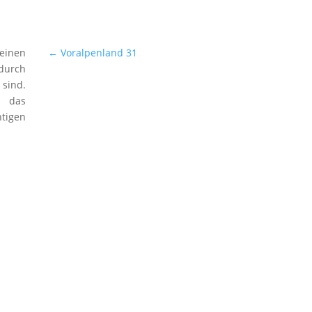
 einen
←
Voralpenland 31
durch
sind.
h das
tigen