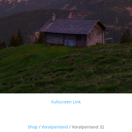
Fullscreen Link
Shop
/
Voralpenland
/ Voralpenland 32