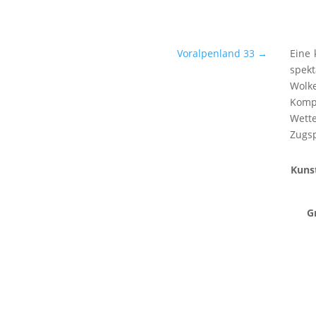
Voralpenland 33
→
Eine 
spek
Wolk
Komp
Wett
Zugsp
Kuns
G