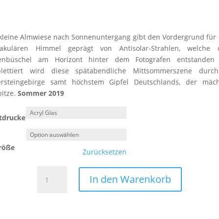
kleine Almwiese nach Sonnenuntergang gibt den Vordergrund für
takulären Himmel geprägt von Antisolar-Strahlen, welche 
enbüschel am Horizont hinter dem Fotografen entstanden 
lettiert wird diese spätabendliche Mittsommerszene durc
ersteingebirge samt höchstem Gipfel Deutschlands, der mäch
itze.
Sommer 2019
tdrucke
röße
Zurücksetzen
Voralpenland
In den Warenkorb
32
Menge