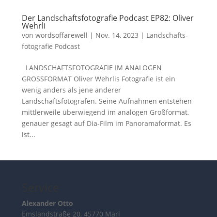
Der Landschaftsfotografie Podcast EP82: Oliver
Wehrli
von
wordsoffarewell
|
Nov. 14, 2023
|
Landschafts­
fotografie Podcast
LANDSCHAFTSFOTOGRAFIE IM ANALOGEN
GROSSFORMAT Oliver Wehrlis Fotografie ist ein
wenig anders als jene anderer
Landschaftsfotografen. Seine Aufnahmen entstehen
mittlerweile überwiegend im analogen Großformat,
genauer gesagt auf Dia-Film im Panoramaformat. Es
ist...
Service
Alexander Otto
Emslandstraße 20, 45770 Marl