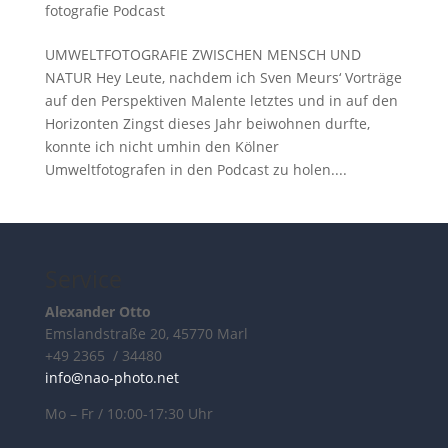
fotografie Podcast
UMWELTFOTOGRAFIE ZWISCHEN MENSCH UND
NATUR Hey Leute, nachdem ich Sven Meurs‘ Vorträge
auf den Perspektiven Malente letztes und in auf den
Horizonten Zingst dieses Jahr beiwohnen durfte,
konnte ich nicht umhin den Kölner
Umweltfotografen in den Podcast zu holen....
Service
Alexander Otto
Emslandstraße 20, 45770 Marl
+49 2365 / 34480
info@nao-photo.net
Mo – Fr / 10:00-17:30 Uhr