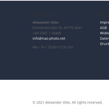
Service
Rec
Alexander Otto
Impr
Emslandstraße 20, 45770 Marl
AGB
+49 2365 / 34480
Wider
info@nao-photo.net
Date
Druc
Mo – Fr / 10:00-17:30 Uhr
© 2021 Alexander Otto. All rights reserved.