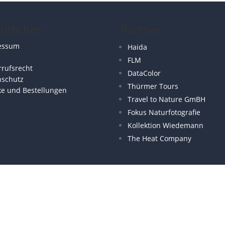
htliches
Partner
essum
Haida
FLM
rufsrecht
DataColor
nschutz
Thürmer Tours
ke und Bestellungen
Travel to Nature GmBH
Fokus Naturfotografie
Kollektion Wiedemann
The Heat Company