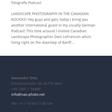
fotografie Podcast
LANDSCAPE PHOTOGRAPHY IN THE CANADIAN
ROCKIES! Hey guys and gals, today I bring you
another international guest in my usually German
Podcast! This time around I invited Canadian
Landscape Photographer Dani LeFrancois who’s
living right on the doorstep of Banff...
Service
Alexander Otto
Emslandstraße 20, 45770 Marl
+49 2365 / 34480
info@nao-photo.net
Mo – Fr / 10:00-17:30 Uhr