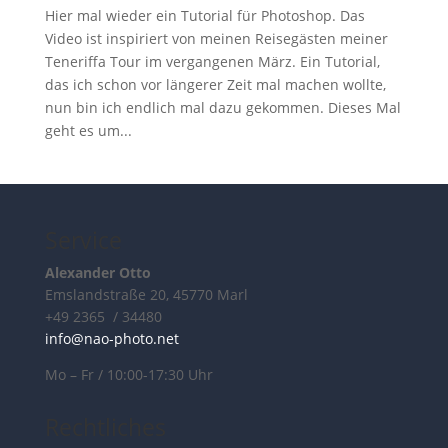
Hier mal wieder ein Tutorial für Photoshop. Das
Video ist inspiriert von meinen Reisegästen meiner
Teneriffa Tour im vergangenen März. Ein Tutorial,
das ich schon vor längerer Zeit mal machen wollte,
nun bin ich endlich mal dazu gekommen. Dieses Mal
geht es um...
Service
Alexander Otto
Emslandstraße 20, 45770 Marl
+49 2365 / 34480
info@nao-photo.net
Mo – Fr / 10:00-17:30 Uhr
Rechtliches