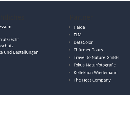
htliches
Partner
essum
Haida
FLM
rufsrecht
DataColor
nschutz
Thürmer Tours
ke und Bestellungen
Travel to Nature GmBH
Fokus Naturfotografie
Kollektion Wiedemann
The Heat Company