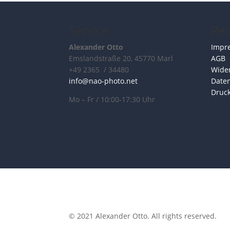
Service
Rec
Alexander Otto
Impr
Emslandstraße 20, 45770 Marl
AGB
+49 2365 / 34480
Wider
info@nao-photo.net
Date
Druc
Mo – Fr / 10:00-17:30 Uhr
© 2021 Alexander Otto. All rights reserved.