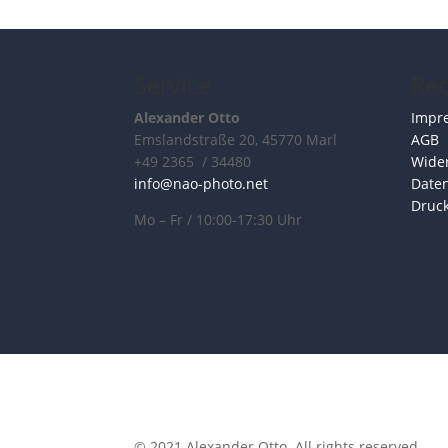
Service
Rec
Alexander Otto
Impr
Emslandstraße 20, 45770 Marl
AGB
+49 2365 / 34480
Wider
info@nao-photo.net
Date
Druc
Mo – Fr / 10:00-17:30 Uhr
© 2021 Alexander Otto. All rights reserved.