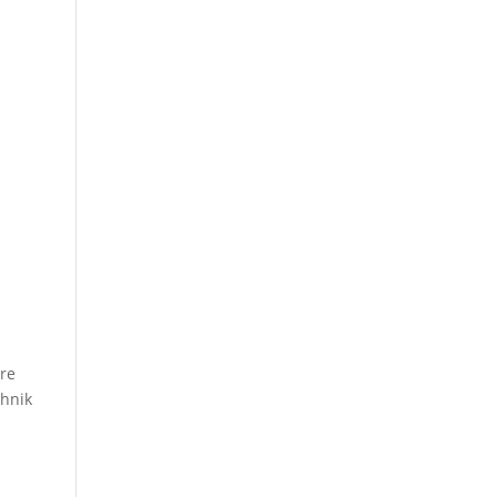
re
chnik