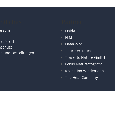
htliches
Partner
essum
Haida
FLM
rufsrecht
DataColor
nschutz
Thürmer Tours
ke und Bestellungen
Travel to Nature GmBH
Fokus Naturfotografie
Kollektion Wiedemann
The Heat Company