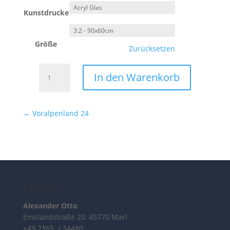
Kunstdrucke
Größe
Zurücksetzen
Voralpenland
In den Warenkorb
25
Menge
←
Voralpenland 24
Service
Alexander Otto
Emslandstraße 20, 45770 Marl
+49 2365 / 34480