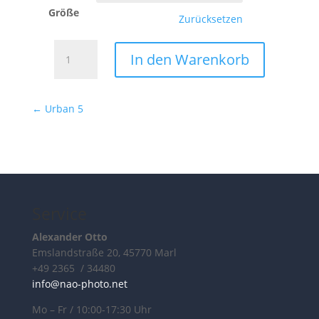
Größe
Zurücksetzen
Urban
In den Warenkorb
4
Menge
←
Urban 5
Service
Alexander Otto
Emslandstraße 20, 45770 Marl
+49 2365 / 34480
info@nao-photo.net
Mo – Fr / 10:00-17:30 Uhr