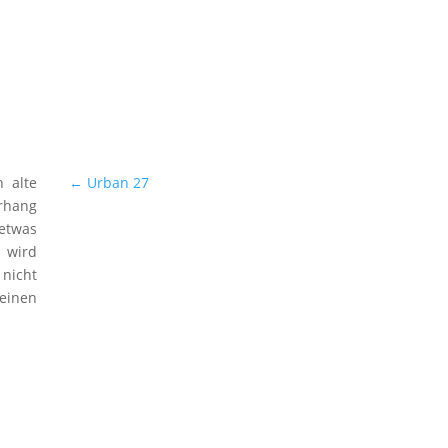
n alte
←
Urban 27
orhang
etwas
d wird
 nicht
einen