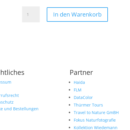
Urban
In den Warenkorb
26
Menge
htliches
Partner
essum
Haida
FLM
rufsrecht
DataColor
nschutz
Thürmer Tours
ke und Bestellungen
Travel to Nature GmBH
Fokus Naturfotografie
Kollektion Wiedemann