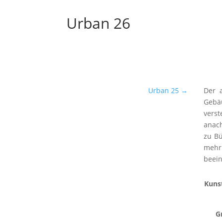
Urban 26
Urban 25
→
Der a
Gebäu
verst
anach
zu Bü
mehr
beei
Kuns
G