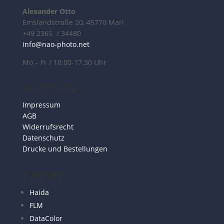
Alexander Otto
Emslandstraße 20, 45770 Marl
+49 2365 / 34480
info@nao-photo.net
Mo – Fr / 10:00-17:30 Uhr
Rechtliches
Impressum
AGB
Widerrufsrecht
Datenschutz
Drucke und Bestellungen
Partner
Haida
FLM
DataColor