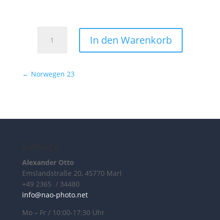
Norwegen
In den Warenkorb
24
Menge
←
Norwegen 23
Service
Alexander Otto
Emslandstraße 20, 45770 Marl
+49 2365 / 34480
info@nao-photo.net
Mo – Fr / 10:00-17:30 Uhr