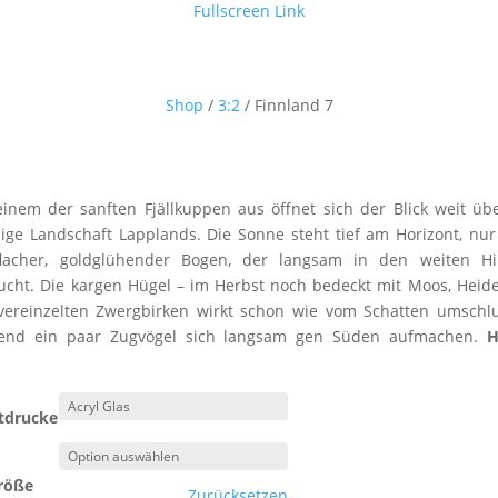
Fullscreen Link
Shop
/
3:2
/ Finnland 7
inem der sanften Fjällkuppen aus öffnet sich der Blick weit üb
ige Landschaft Lapplands. Die Sonne steht tief am Horizont, nu
flacher, goldglühender Bogen, der langsam in den weiten H
ucht. Die kargen Hügel – im Herbst noch bedeckt mit Moos, Heid
vereinzelten Zwergbirken wirkt schon wie vom Schatten umschl
end ein paar Zugvögel sich langsam gen Süden aufmachen.
H
tdrucke
röße
Zurücksetzen