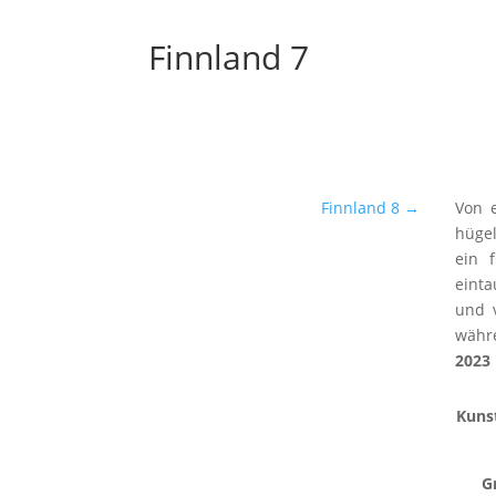
Finnland 7
Finnland 8
→
Von e
hügel
ein 
einta
und 
währ
2023
Kuns
G