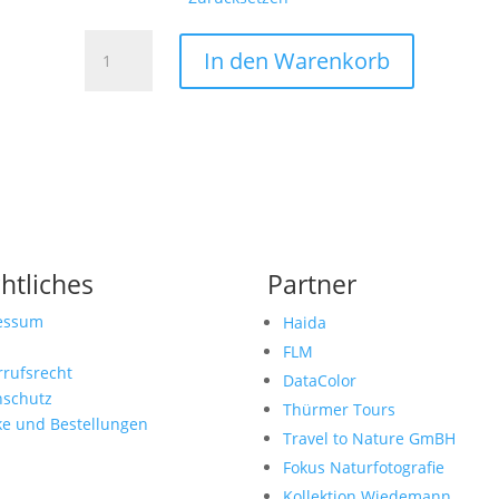
Finnland
In den Warenkorb
7
Menge
htliches
Partner
essum
Haida
FLM
rufsrecht
DataColor
nschutz
Thürmer Tours
ke und Bestellungen
Travel to Nature GmBH
Fokus Naturfotografie
Kollektion Wiedemann