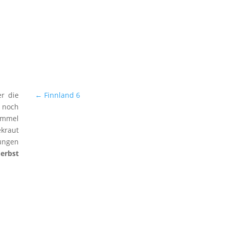
er die
←
Finnland 6
r noch
immel
ekraut
ungen
erbst