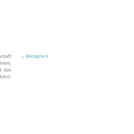
chaft
←
Bretagne 4
ment,
nd das
ührt.