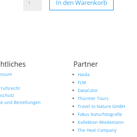
In den Warenkorb
5
Menge
htliches
Partner
essum
Haida
FLM
rufsrecht
DataColor
nschutz
Thürmer Tours
ke und Bestellungen
Travel to Nature GmBH
Fokus Naturfotografie
Kollektion Wiedemann
The Heat Company