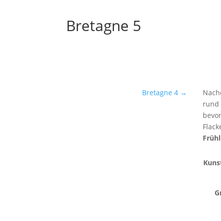
Bretagne 5
Bretagne 4
→
Nachd
rund
bevor
Flac
Frühl
Kuns
G