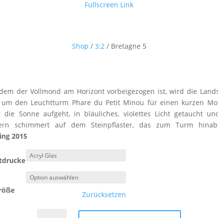
Fullscreen Link
Shop
/
3:2
/ Bretagne 5
em der Vollmond am Horizont vorbeigezogen ist, wird die Lands
 um den Leuchtturm Phare du Petit Minou für einen kurzen Mo
 die Sonne aufgeht, in bläuliches, violettes Licht getaucht u
kern schimmert auf dem Steinpflaster, das zum Turm hinabf
ing 2015
tdrucke
röße
Zurücksetzen
Bretagne