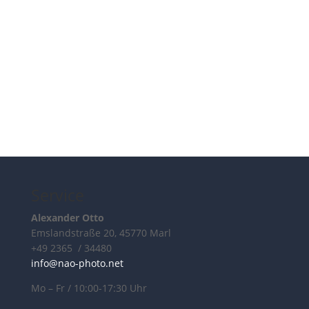
Service
Alexander Otto
Emslandstraße 20, 45770 Marl
+49 2365 / 34480
info@nao-photo.net
Mo – Fr / 10:00-17:30 Uhr