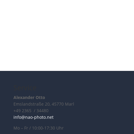
Service
Alexander Otto
Emslandstraße 20, 45770 Marl
+49 2365 / 34480
info@nao-photo.net
Mo – Fr / 10:00-17:30 Uhr